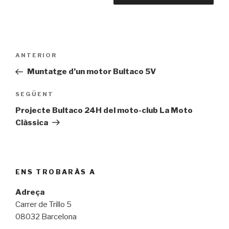
Navegació
Entrada
ANTERIOR
d'entrades
prèvia
Muntatge d’un motor Bultaco 5V
Entrada
SEGÜENT
següent
Projecte Bultaco 24H del moto-club La Moto
Clàssica
ENS TROBARÀS A
Adreça
Carrer de Trillo 5
08032 Barcelona