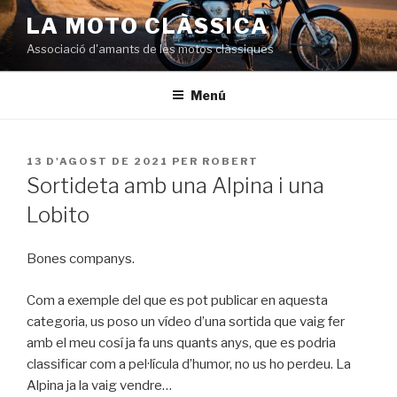
Vés
LA MOTO CLÀSSICA
al
Associació d'amants de les motos clàssiques
contingut
Menú
PUBLICAT
13 D'AGOST DE 2021
PER
ROBERT
A
Sortideta amb una Alpina i una
Lobito
Bones companys.
Com a exemple del que es pot publicar en aquesta
categoria, us poso un vídeo d’una sortida que vaig fer
amb el meu cosí ja fa uns quants anys, que es podria
classificar com a pel·lícula d’humor, no us ho perdeu. La
Alpina ja la vaig vendre…